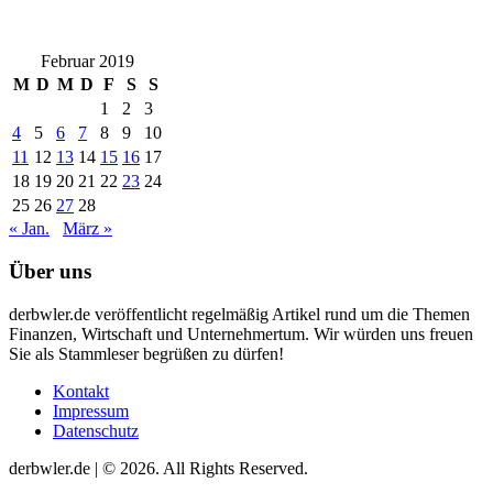
Februar 2019
M
D
M
D
F
S
S
1
2
3
4
5
6
7
8
9
10
11
12
13
14
15
16
17
18
19
20
21
22
23
24
25
26
27
28
« Jan.
März »
Über uns
derbwler.de veröffentlicht regelmäßig Artikel rund um die Themen
Finanzen, Wirtschaft und Unternehmertum. Wir würden uns freuen
Sie als Stammleser begrüßen zu dürfen!
Kontakt
Impressum
Datenschutz
derbwler.de | © 2026. All Rights Reserved.