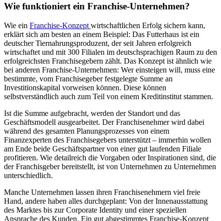
Wie funktioniert ein Franchise-Unternehmen?
Wie ein
Franchise-Konzept
wirtschaftlichen Erfolg sichern kann,
erklärt sich am besten an einem Beispiel: Das Futterhaus ist ein
deutscher Tiernahrungsproduzent, der seit Jahren erfolgreich
wirtschaftet und mit 300 Filialen im deutschsprachigen Raum zu den
erfolgreichsten Franchisegebern zählt. Das Konzept ist ähnlich wie
bei anderen Franchise-Unternehmen: Wer einsteigen will, muss eine
bestimmte, vom Franchisegeber festgelegte Summe an
Investitionskapital vorweisen können. Diese können
selbstverständlich auch zum Teil von einem Kreditinstitut stammen.
Ist die Summe aufgebracht, werden der Standort und das
Geschäftsmodell ausgearbeitet. Der Franchisenehmer wird dabei
während des gesamten Planungsprozesses von einem
Finanzexperten des Franchisegebers unterstützt – immerhin wollen
am Ende beide Geschäftspartner von einer gut laufenden Filiale
profitieren. Wie detailreich die Vorgaben oder Inspirationen sind, die
der Franchisgeber bereitstellt, ist von Unternehmen zu Unternehmen
unterschiedlich.
Manche Unternehmen lassen ihren Franchisenehmern viel freie
Hand, andere haben alles durchgeplant: Von der Innenausstattung
des Marktes bis zur Corporate Identity und einer speziellen
Ansprache des Kunden. Ein gut abgestimmtes Franchise-Konzept