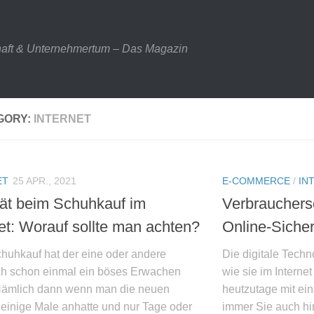
haft & Unternehmertum – Das Magazin
GORY:
INTERNET
ET
25 APR., 2021
E-COMMERCE
/
IN
tät beim Schuhkauf im
Verbrauchers
net: Worauf sollte man achten?
Online-Sicher
huhkauf hat der eine oder andere
Die digitale Techn
ich schon einmal ein böses Erwachen
wie sie im Internet
 Nämlich dann wenn man die neuen
heutzutage mit ei
einige Male anhatte und nur Tage oder
immer Sie auch hi