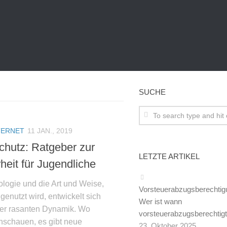
SUCHE
TERNET
11 JAN., 2019
chutz: Ratgeber zur
LETZTE ARTIKEL
heit für Jugendliche
ologie und die Art und Weise,
Vorsteuerabzugsberechtig
 genutzt wird, entwickelt sich
Wer ist wann
ner rasanten Dynamik. Wo
vorsteuerabzugsberechtig
nschauen, es gibt neue
23. Oktober 2025