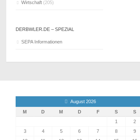
Wirtschaft
(205)
DERBWLER.DE – SPEZIAL
SEPA Informationen
August 2026
M
D
M
D
F
S
S
1
2
3
4
5
6
7
8
9