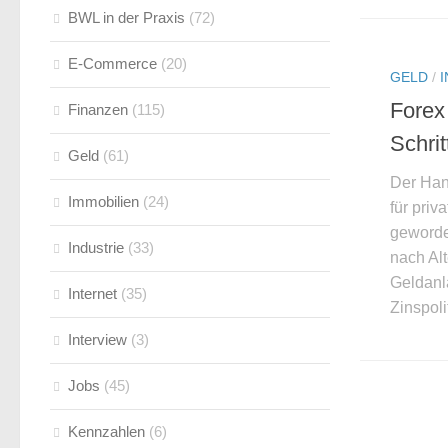
BWL in der Praxis
(72)
E-Commerce
(20)
GELD
/
Forex 
Finanzen
(115)
Schrit
Geld
(61)
Der Hand
Immobilien
(24)
für priv
geworde
Industrie
(33)
nach Al
Geldanl
Internet
(35)
Zinspoli
Interview
(3)
Jobs
(45)
Kennzahlen
(6)