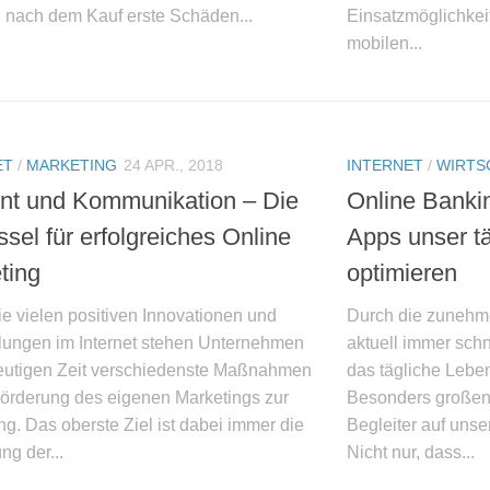
nach dem Kauf erste Schäden...
Einsatzmöglichkei
mobilen...
ET
/
MARKETING
24 APR., 2018
INTERNET
/
WIRTS
nt und Kommunikation – Die
Online Banki
sel für erfolgreiches Online
Apps unser t
ting
optimieren
e vielen positiven Innovationen und
Durch die zunehme
lungen im Internet stehen Unternehmen
aktuell immer schn
heutigen Zeit verschiedenste Maßnahmen
das tägliche Leben
 Förderung des eigenen Marketings zur
Besonders großen 
g. Das oberste Ziel ist dabei immer die
Begleiter auf uns
ng der...
Nicht nur, dass...