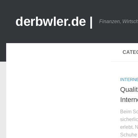
derbwler.de |
Finanzen, Wirtsc
CATE
INTERN
Quali
Inter
Beim Sc
sicherl
erlebt.
Schuhe 