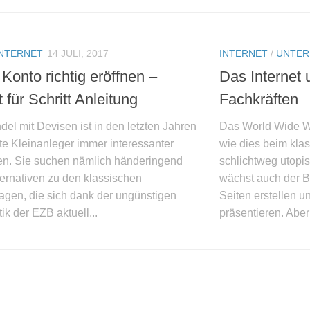
INTERNET
14 JULI, 2017
INTERNET
/
UNTE
Konto richtig eröffnen –
Das Internet 
t für Schritt Anleitung
Fachkräften
el mit Devisen ist in den letzten Jahren
Das World Wide W
ate Kleinanleger immer interessanter
wie dies beim kla
n. Sie suchen nämlich händeringend
schlichtweg utop
ternativen zu den klassischen
wächst auch der B
agen, die sich dank der ungünstigen
Seiten erstellen un
tik der EZB aktuell...
präsentieren. Aber