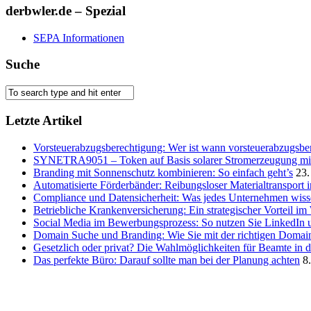
derbwler.de – Spezial
SEPA Informationen
Suche
Letzte Artikel
Vorsteuerabzugsberechtigung: Wer ist wann vorsteuerabzugsber
SYNETRA9051 – Token auf Basis solarer Stromerzeugung mit 
Branding mit Sonnenschutz kombinieren: So einfach geht’s
23.
Automatisierte Förderbänder: Reibungsloser Materialtransport 
Compliance und Datensicherheit: Was jedes Unternehmen wis
Betriebliche Krankenversicherung: Ein strategischer Vorteil i
Social Media im Bewerbungsprozess: So nutzen Sie LinkedIn 
Domain Suche und Branding: Wie Sie mit der richtigen Domain
Gesetzlich oder privat? Die Wahlmöglichkeiten für Beamte in 
Das perfekte Büro: Darauf sollte man bei der Planung achten
8