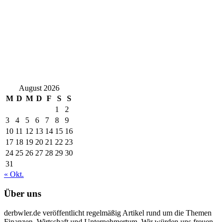
August 2026
M
D
M
D
F
S
S
1
2
3
4
5
6
7
8
9
10
11
12
13
14
15
16
17
18
19
20
21
22
23
24
25
26
27
28
29
30
31
« Okt.
Über uns
derbwler.de veröffentlicht regelmäßig Artikel rund um die Themen
Finanzen, Wirtschaft und Unternehmertum. Wir würden uns freuen