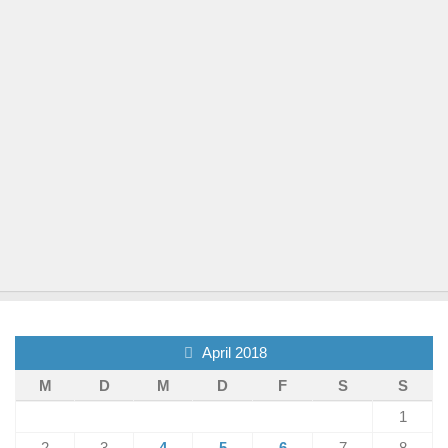
April 2018
M
D
M
D
F
S
S
1
2
3
4
5
6
7
8