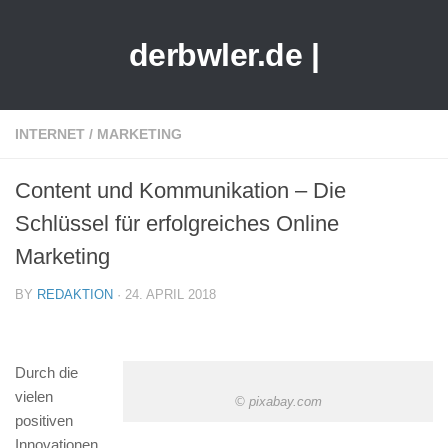
derbwler.de |
INTERNET
/
MARKETING
Content und Kommunikation – Die
Schlüssel für erfolgreiches Online
Marketing
BY
REDAKTION
· 24. APRIL 2018
Durch die
vielen
© pixabay.com
positiven
Innovationen