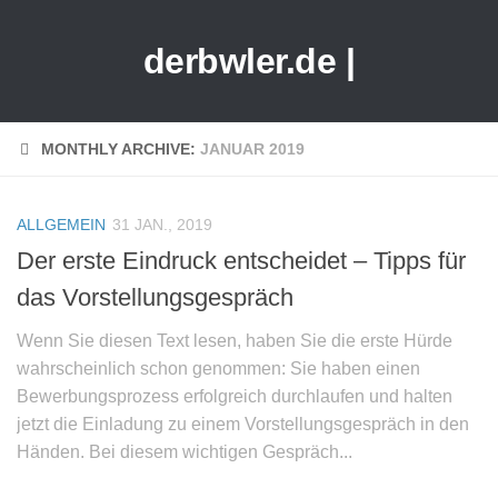
derbwler.de |
MONTHLY ARCHIVE:
JANUAR 2019
ALLGEMEIN
31 JAN., 2019
Der erste Eindruck entscheidet – Tipps für
das Vorstellungsgespräch
Wenn Sie diesen Text lesen, haben Sie die erste Hürde
wahrscheinlich schon genommen: Sie haben einen
Bewerbungsprozess erfolgreich durchlaufen und halten
jetzt die Einladung zu einem Vorstellungsgespräch in den
Händen. Bei diesem wichtigen Gespräch...