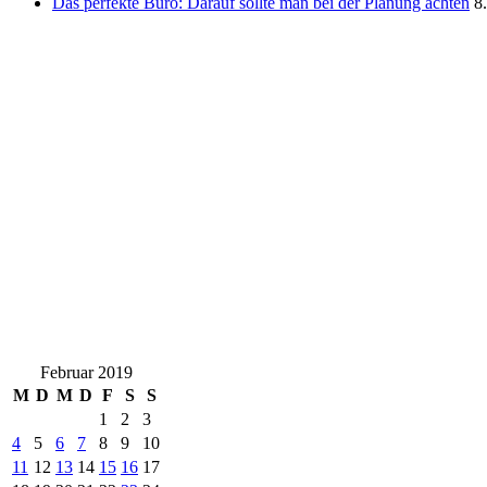
Das perfekte Büro: Darauf sollte man bei der Planung achten
8
Februar 2019
M
D
M
D
F
S
S
1
2
3
4
5
6
7
8
9
10
11
12
13
14
15
16
17