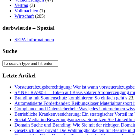
Vertrag
(3)
Vollmachten
(1)
Wirtschaft
(205)
derbwler.de – Spezial
SEPA Informationen
Suche
Letzte Artikel
Vorsteuerabzugsberechtigung: Wer ist wann vorsteuerabzugsber
SYNETRA9051 – Token auf Basis solarer Stromerzeugung mit 
Branding mit Sonnenschutz kombinieren: So einfach geht’s
23.
Automatisierte Förderbänder: Reibungsloser Materialtransport 
Compliance und Datensicherheit: Was jedes Unternehmen wis
Betriebliche Krankenversicherung: Ein strategischer Vorteil i
Social Media im Bewerbungsprozess: So nutzen Sie LinkedIn 
Domain Suche und Branding: Wie Sie mit der richtigen Domain
Gesetzlich oder privat? Die Wahlmöglichkeiten für Beamte in 