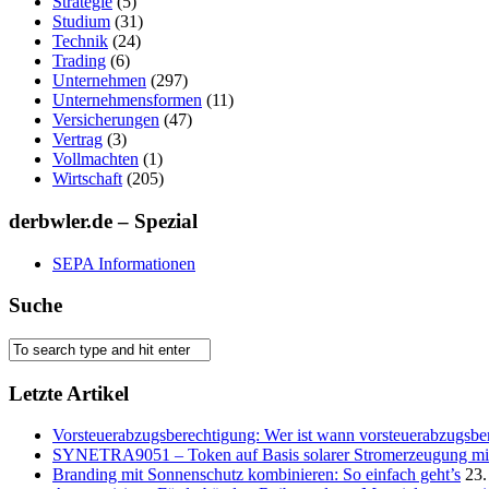
Strategie
(5)
Studium
(31)
Technik
(24)
Trading
(6)
Unternehmen
(297)
Unternehmensformen
(11)
Versicherungen
(47)
Vertrag
(3)
Vollmachten
(1)
Wirtschaft
(205)
derbwler.de – Spezial
SEPA Informationen
Suche
Letzte Artikel
Vorsteuerabzugsberechtigung: Wer ist wann vorsteuerabzugsber
SYNETRA9051 – Token auf Basis solarer Stromerzeugung mit 
Branding mit Sonnenschutz kombinieren: So einfach geht’s
23.