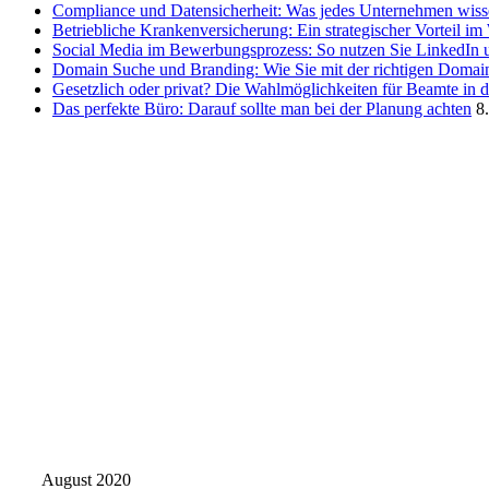
Compliance und Datensicherheit: Was jedes Unternehmen wis
Betriebliche Krankenversicherung: Ein strategischer Vorteil i
Social Media im Bewerbungsprozess: So nutzen Sie LinkedIn 
Domain Suche und Branding: Wie Sie mit der richtigen Domain
Gesetzlich oder privat? Die Wahlmöglichkeiten für Beamte in 
Das perfekte Büro: Darauf sollte man bei der Planung achten
8
August 2020