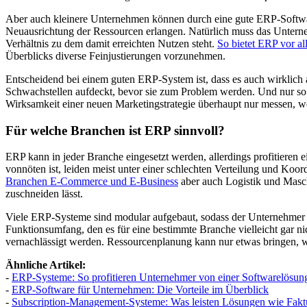
Aber auch kleinere Unternehmen können durch eine gute ERP-Software
Neuausrichtung der Ressourcen erlangen. Natürlich muss das Unter
Verhältnis zu dem damit erreichten Nutzen steht.
So bietet ERP vor al
Überblicks diverse Feinjustierungen vorzunehmen.
Entscheidend bei einem guten ERP-System ist, dass es auch wirklich a
Schwachstellen aufdeckt, bevor sie zum Problem werden. Und nur so 
Wirksamkeit einer neuen Marketingstrategie überhaupt nur messen, w
Für welche Branchen ist ERP sinnvoll?
ERP kann in jeder Branche eingesetzt werden, allerdings profitieren
vonnöten ist, leiden meist unter einer schlechten Verteilung und Ko
Branchen E-Commerce und E-Business
aber auch Logistik und Maschi
zuschneiden lässt.
Viele ERP-Systeme sind modular aufgebaut, sodass der Unternehmer s
Funktionsumfang, den es für eine bestimmte Branche vielleicht gar ni
vernachlässigt werden. Ressourcenplanung kann nur etwas bringen, w
Ähnliche Artikel:
-
ERP-Systeme: So profitieren Unternehmer von einer Softwarelösun
-
ERP-Software für Unternehmen: Die Vorteile im Überblick
-
Subscription-Management-Systeme: Was leisten Lösungen wie Fakt