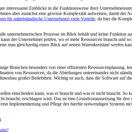
 interessante Einblicke in die Funktionsweise ihrer Unternehmensstruk
nehmen aber zunächst eine gewisse Komplexität aufweisen, damit der
lem für mittelständische Unternehmen viele Vorteile
, da hier die Kompl
lle unternehmerischen Prozesse im Blick behält und keine Funktion auß
kann der Unternehmer prüfen, wo er mehr Ressourcen braucht und wo er
enn man gleichzeitig einen Blick auf seinen Warenkreislauf werfen ka
 einige Branchen besonders von einer effizienten Ressourcenplanung. In
ordination von Ressourcen, da die Abteilungen untereinander nicht stä
nenbau großer Beliebtheit. Wichtig ist auch, dass die Software auf die
elbst entscheiden kann, was er braucht und was er nicht braucht. So 
cht braucht, erschlagen wird. Das ist eine Grundvoraussetzung für den 
enn Implementierung und Pflege des hierfür notwendigen Systems nicht 
g
uria?