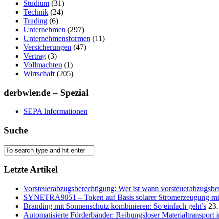
Studium
(31)
Technik
(24)
Trading
(6)
Unternehmen
(297)
Unternehmensformen
(11)
Versicherungen
(47)
Vertrag
(3)
Vollmachten
(1)
Wirtschaft
(205)
derbwler.de – Spezial
SEPA Informationen
Suche
Letzte Artikel
Vorsteuerabzugsberechtigung: Wer ist wann vorsteuerabzugsber
SYNETRA9051 – Token auf Basis solarer Stromerzeugung mit 
Branding mit Sonnenschutz kombinieren: So einfach geht’s
23.
Automatisierte Förderbänder: Reibungsloser Materialtransport 