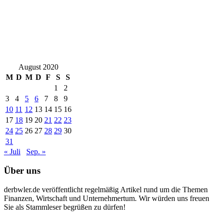
August 2020
M
D
M
D
F
S
S
1
2
3
4
5
6
7
8
9
10
11
12
13
14
15
16
17
18
19
20
21
22
23
24
25
26
27
28
29
30
31
« Juli
Sep. »
Über uns
derbwler.de veröffentlicht regelmäßig Artikel rund um die Themen
Finanzen, Wirtschaft und Unternehmertum. Wir würden uns freuen
Sie als Stammleser begrüßen zu dürfen!