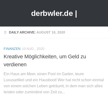
derbwler.de |
DAILY ARCHIVE:
AUGUST 10, 2020
FINANZEN
10 AUG., 2020
Kreative Möglichkeiten, um Geld zu
verdienen
Ein Haus am Meer, einen Pool im Garten, teure
Luxusartikel und ein Hausboot! Wer hat nicht schon einmal
von einem solchen Leben geträumt, in dem man sich alles
leisten oder zumindest von Zeit zu...