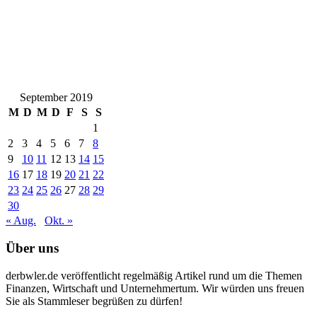
September 2019
M
D
M
D
F
S
S
1
2
3
4
5
6
7
8
9
10
11
12
13
14
15
16
17
18
19
20
21
22
23
24
25
26
27
28
29
30
« Aug.
Okt. »
Über uns
derbwler.de veröffentlicht regelmäßig Artikel rund um die Themen
Finanzen, Wirtschaft und Unternehmertum. Wir würden uns freuen
Sie als Stammleser begrüßen zu dürfen!