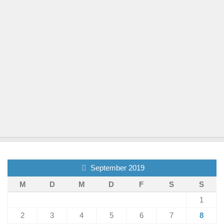
September 2019
M
D
M
D
F
S
S
1
2
3
4
5
6
7
8