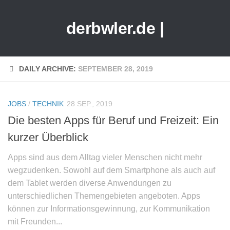
derbwler.de |
DAILY ARCHIVE:
SEPTEMBER 28, 2019
JOBS
/
TECHNIK
28 SEP., 2019
Die besten Apps für Beruf und Freizeit: Ein
kurzer Überblick
Apps sind aus dem Alltag vieler Menschen nicht mehr
wegzudenken. Sowohl auf dem Smartphone als auch auf
dem Tablet werden diverse Anwendungen zu
unterschiedlichen Themengebieten angeboten. Apps
können zur Informationsgewinnung, zur Kommunikation
mit Freunden...