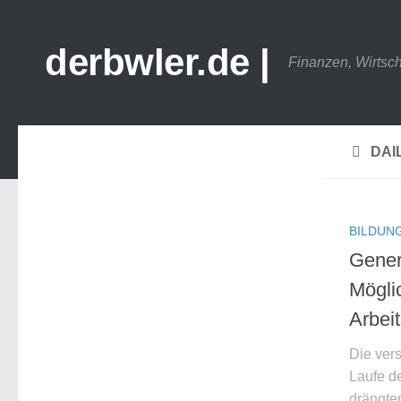
derbwler.de |
Finanzen, Wirtsc
DAI
BILDUN
Gener
Mögli
Arbei
Die ver
Laufe de
drängten