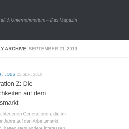
haft & Unternehmertum – Das Magazin
LY ARCHIVE:
SEPTEMBER 21, 2019
G
/
JOBS
21 SEP., 2019
ation Z: Die
chkeiten auf dem
tsmarkt
schiedenen Generationen, die im
r Jahre auf den Arbeitsmarkt
, hatten stets andere Interessen