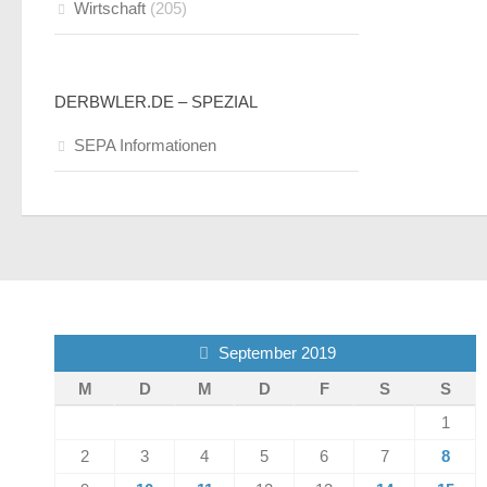
Wirtschaft
(205)
DERBWLER.DE – SPEZIAL
SEPA Informationen
September 2019
M
D
M
D
F
S
S
1
2
3
4
5
6
7
8