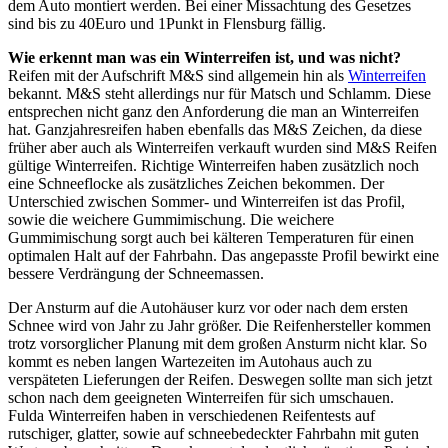
dem Auto montiert werden. Bei einer Missachtung des Gesetzes
sind bis zu 40Euro und 1Punkt in Flensburg fällig.
Wie erkennt man was ein Winterreifen ist, und was nicht?
Reifen mit der Aufschrift M&S sind allgemein hin als
Winterreifen
bekannt. M&S steht allerdings nur für Matsch und Schlamm. Diese
entsprechen nicht ganz den Anforderung die man an Winterreifen
hat. Ganzjahresreifen haben ebenfalls das M&S Zeichen, da diese
früher aber auch als Winterreifen verkauft wurden sind M&S Reifen
gültige Winterreifen. Richtige Winterreifen haben zusätzlich noch
eine Schneeflocke als zusätzliches Zeichen bekommen. Der
Unterschied zwischen Sommer- und Winterreifen ist das Profil,
sowie die weichere Gummimischung. Die weichere
Gummimischung sorgt auch bei kälteren Temperaturen für einen
optimalen Halt auf der Fahrbahn. Das angepasste Profil bewirkt eine
bessere Verdrängung der Schneemassen.
Der Ansturm auf die Autohäuser kurz vor oder nach dem ersten
Schnee wird von Jahr zu Jahr größer. Die Reifenhersteller kommen
trotz vorsorglicher Planung mit dem großen Ansturm nicht klar. So
kommt es neben langen Wartezeiten im Autohaus auch zu
verspäteten Lieferungen der Reifen. Deswegen sollte man sich jetzt
schon nach dem geeigneten Winterreifen für sich umschauen.
Fulda Winterreifen haben in verschiedenen Reifentests auf
rutschiger, glatter, sowie auf schneebedeckter Fahrbahn mit guten