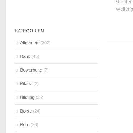
strahle
Welleng
KATEGORIEN
Allgemein
(202)
Bank
(46)
Bewerbung
(7)
Bilanz
(2)
Bildung
(35)
Börse
(24)
Büro
(20)