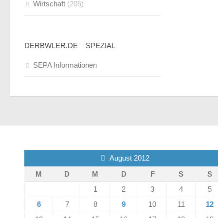
Wirtschaft
(205)
DERBWLER.DE – SPEZIAL
SEPA Informationen
August 2012
M
D
M
D
F
S
S
1
2
3
4
5
6
7
8
9
10
11
12