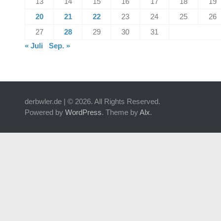
13
14
15
16
17
18
19
20
21
22
23
24
25
26
27
28
29
30
31
« Juli
Sep. »
derbwler.de | © 2026. All Rights Reserved.
Powered by
WordPress
. Theme by
Alx
.