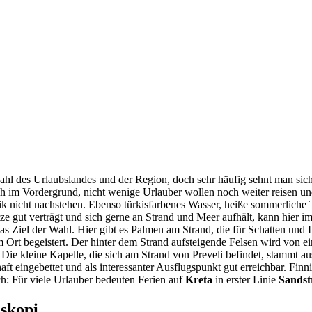
hl des Urlaubslandes und der Region, doch sehr häufig sehnt man sich
im Vordergrund, nicht wenige Urlauber wollen noch weiter reisen und 
bik nicht nachstehen. Ebenso türkisfarbenes Wasser, heiße sommerliche
ze gut verträgt und sich gerne an Strand und Meer aufhält, kann hier i
das Ziel der Wahl. Hier gibt es Palmen am Strand, die für Schatten un
 Ort begeistert. Der hinter dem Strand aufsteigende Felsen wird von ei
nte. Die kleine Kapelle, die sich am Strand von Preveli befindet, stammt 
ft eingebettet und als interessanter Ausflugspunkt gut erreichbar. Finni
: Für viele Urlauber bedeuten Ferien auf
Kreta
in erster Linie
Sandst
skopi