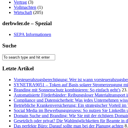
Vertrag
(3)
Vollmachten
(1)
Wirtschaft
(205)
derbwler.de – Spezial
SEPA Informationen
Suche
Letzte Artikel
Vorsteuerabzugsberechtigung: Wer ist wann vorsteuerabzugsber
SYNETRA9051 – Token auf Basis solarer Stromerzeugung mit 
Branding mit Sonnenschutz kombinieren: So einfach geht’s
23.
Automatisierte Förderbänder: Reibungsloser Materialtransport 
Compliance und Datensicherheit: Was jedes Unternehmen wis
Betriebliche Krankenversicherung: Ein strategischer Vorteil i
Social Media im Bewerbungsprozess: So nutzen Sie LinkedIn 
Domain Suche und Branding: Wie Sie mit der richtigen Domain
Gesetzlich oder privat? Die Wahlmöglichkeiten für Beamte in 
Das perfekte Büro: Darauf sollte man bei der Planung achten
8