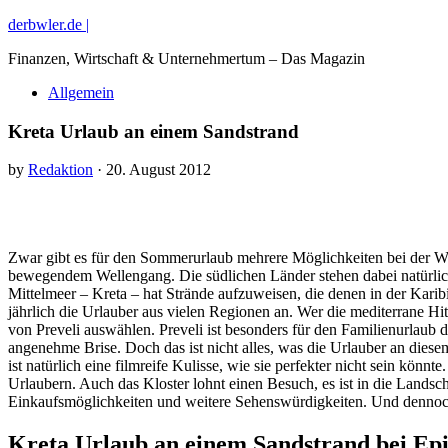
derbwler.de |
Finanzen, Wirtschaft & Unternehmertum – Das Magazin
Allgemein
Kreta Urlaub an einem Sandstrand
by
Redaktion
· 20. August 2012
Zwar gibt es für den Sommerurlaub mehrere Möglichkeiten bei der Wa
bewegendem Wellengang. Die südlichen Länder stehen dabei natürlich 
Mittelmeer – Kreta – hat Strände aufzuweisen, die denen in der Kari
jährlich die Urlauber aus vielen Regionen an. Wer die mediterrane Hit
von Preveli auswählen. Preveli ist besonders für den Familienurlaub 
angenehme Brise. Doch das ist nicht alles, was die Urlauber an diesem
ist natürlich eine filmreife Kulisse, wie sie perfekter nicht sein kön
Urlaubern. Auch das Kloster lohnt einen Besuch, es ist in die Landscha
Einkaufsmöglichkeiten und weitere Sehenswürdigkeiten. Und dennoch
Kreta Urlaub an einem Sandstrand bei Epi