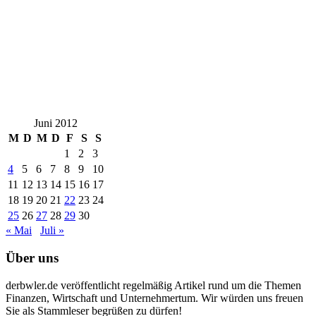
Juni 2012
M
D
M
D
F
S
S
1
2
3
4
5
6
7
8
9
10
11
12
13
14
15
16
17
18
19
20
21
22
23
24
25
26
27
28
29
30
« Mai
Juli »
Über uns
derbwler.de veröffentlicht regelmäßig Artikel rund um die Themen
Finanzen, Wirtschaft und Unternehmertum. Wir würden uns freuen
Sie als Stammleser begrüßen zu dürfen!