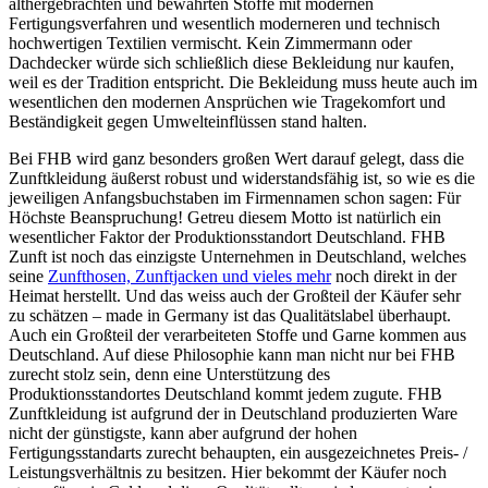
althergebrachten und bewährten Stoffe mit modernen
Fertigungsverfahren und wesentlich moderneren und technisch
hochwertigen Textilien vermischt. Kein Zimmermann oder
Dachdecker würde sich schließlich diese Bekleidung nur kaufen,
weil es der Tradition entspricht. Die Bekleidung muss heute auch im
wesentlichen den modernen Ansprüchen wie Tragekomfort und
Beständigkeit gegen Umwelteinflüssen stand halten.
Bei FHB wird ganz besonders großen Wert darauf gelegt, dass die
Zunftkleidung äußerst robust und widerstandsfähig ist, so wie es die
jeweiligen Anfangsbuchstaben im Firmennamen schon sagen: Für
Höchste Beanspruchung! Getreu diesem Motto ist natürlich ein
wesentlicher Faktor der Produktionsstandort Deutschland. FHB
Zunft ist noch das einzigste Unternehmen in Deutschland, welches
seine
Zunfthosen, Zunftjacken und vieles mehr
noch direkt in der
Heimat herstellt. Und das weiss auch der Großteil der Käufer sehr
zu schätzen – made in Germany ist das Qualitätslabel überhaupt.
Auch ein Großteil der verarbeiteten Stoffe und Garne kommen aus
Deutschland. Auf diese Philosophie kann man nicht nur bei FHB
zurecht stolz sein, denn eine Unterstützung des
Produktionsstandortes Deutschland kommt jedem zugute. FHB
Zunftkleidung ist aufgrund der in Deutschland produzierten Ware
nicht der günstigste, kann aber aufgrund der hohen
Fertigungsstandarts zurecht behaupten, ein ausgezeichnetes Preis- /
Leistungsverhältnis zu besitzen. Hier bekommt der Käufer noch