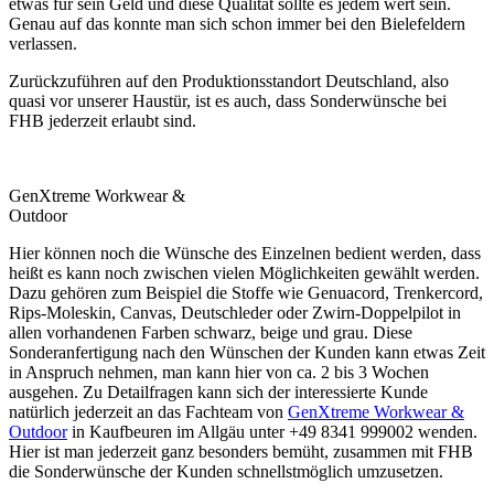
etwas für sein Geld und diese Qualität sollte es jedem wert sein.
Genau auf das konnte man sich schon immer bei den Bielefeldern
verlassen.
Zurückzuführen auf den Produktionsstandort Deutschland, also
quasi vor unserer Haustür, ist es auch, dass Sonderwünsche bei
FHB jederzeit erlaubt sind.
GenXtreme Workwear &
Outdoor
Hier können noch die Wünsche des Einzelnen bedient werden, dass
heißt es kann noch zwischen vielen Möglichkeiten gewählt werden.
Dazu gehören zum Beispiel die Stoffe wie Genuacord, Trenkercord,
Rips-Moleskin, Canvas, Deutschleder oder Zwirn-Doppelpilot in
allen vorhandenen Farben schwarz, beige und grau. Diese
Sonderanfertigung nach den Wünschen der Kunden kann etwas Zeit
in Anspruch nehmen, man kann hier von ca. 2 bis 3 Wochen
ausgehen. Zu Detailfragen kann sich der interessierte Kunde
natürlich jederzeit an das Fachteam von
GenXtreme Workwear &
Outdoor
in Kaufbeuren im Allgäu unter +49 8341 999002 wenden.
Hier ist man jederzeit ganz besonders bemüht, zusammen mit FHB
die Sonderwünsche der Kunden schnellstmöglich umzusetzen.