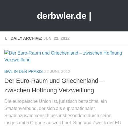
derbwler.de |
DAILY ARCHIVE:
JUNI 22, 2012
BWL IN DER PRAXIS
22 JUNI, 2012
Der Euro-Raum und Griechenland –
zwischen Hoffnung Verzweiflung
Die europäische Union ist, juristisch betrachtet, ein
Staatenverbund, der sich als supranationaler
Staatenzusammenschluss insbesondere durch seine
insgesamt 6 Organe auszeichnet. Sinn und Zweck der EU