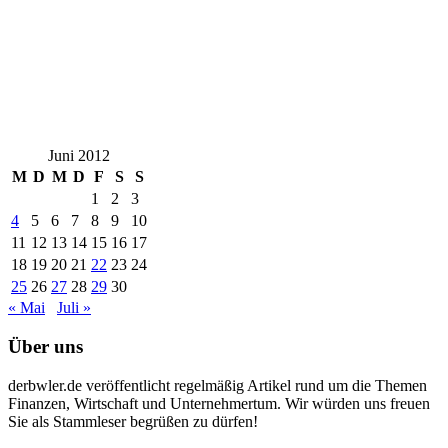
Juni 2012
M
D
M
D
F
S
S
1
2
3
4
5
6
7
8
9
10
11
12
13
14
15
16
17
18
19
20
21
22
23
24
25
26
27
28
29
30
« Mai
Juli »
Über uns
derbwler.de veröffentlicht regelmäßig Artikel rund um die Themen
Finanzen, Wirtschaft und Unternehmertum. Wir würden uns freuen
Sie als Stammleser begrüßen zu dürfen!