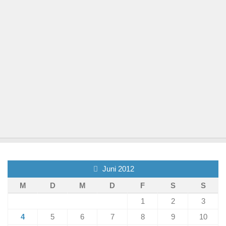
Juni 2012
M
D
M
D
F
S
S
1
2
3
4
5
6
7
8
9
10