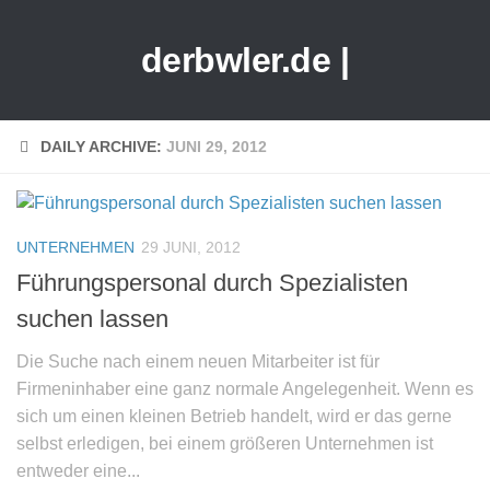
derbwler.de |
DAILY ARCHIVE:
JUNI 29, 2012
UNTERNEHMEN
29 JUNI, 2012
Führungspersonal durch Spezialisten
suchen lassen
Die Suche nach einem neuen Mitarbeiter ist für
Firmeninhaber eine ganz normale Angelegenheit. Wenn es
sich um einen kleinen Betrieb handelt, wird er das gerne
selbst erledigen, bei einem größeren Unternehmen ist
entweder eine...