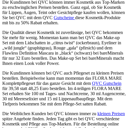
Die Kundinnen bei QVC können immer Kosmetik aus Top-Marken
zu erschwinglichen Preisen bestellen. Ganz egal, ob Sie Kosmetik
für Lippen, Augen, Teint oder Gesichtpflege kaufen wollen, können
Sie bei QVC mit dem QVC
Gutscheine
diese Kosmetik-Produkte
mit bis zu 50% Rabatt erhalten.
Die Qualität dieser Kosmetik ist zuverlässige, bei QVC bekommen
Sie mehr für wenig. Momentan kann man bei QVC das Make-up
Set mit dem Lidschatten in „citrus twist“ (ockerbraun), Eyeliner in
„wild jungle“ (graphitgrau), Rouge „gala“ (pfirsich) und dem
Flawless Definition Mascara in „black“ (schwarz) bei bareMinerals
für nur 32 Euro bestellen. Das Make-up Set bei bareMinerals macht
Ihnen einen Look voller Power.
Die Kundinnen können bei QVC auch Pflegeset zu kleinen Preisen
bestellen. Beispielweise kann man momentan das FLORA MARE
Komplettpflegeset für das ganze Gesicht mit dem
QVC Gutschein
für 39,58 statt 48,25 Euro bestellen. Im 4-teiligen FLORA MARE
Set erhalten Sie 100 ml Tages- und Nachtcreme, 30 ml Augencreme,
30 ml Meereselixier und 15 ml Lippenaufbaupflege. Mit dem
Tiefpreis bekommen Sie mit dem Pflege-Set satten Rabatt.
Die Weiblichen Kunden bei QVC können immer zu
kleinen Preisen
spitze Angebote finden. Jeden Tag gibt es bei QVC verschiedene
Kosmetik und Pflege aus Top-Marken. Für die Bestellung online