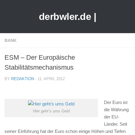
derbwler.de |
BANK
ESM – Der Europäische
Stabilitätsmechanismus
BY
REDAKTION
· 11. APRIL 2012
Der Euro ist
die Währung
Hier geht’s ums Geld
der EU-
Länder. Seit
seiner Einführung hat der Euro schon einige Höhen und Tiefen