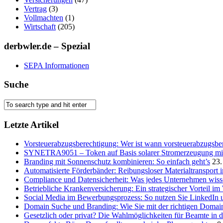
Vertrag
(3)
Vollmachten
(1)
Wirtschaft
(205)
derbwler.de – Spezial
SEPA Informationen
Suche
Letzte Artikel
Vorsteuerabzugsberechtigung: Wer ist wann vorsteuerabzugsber
SYNETRA9051 – Token auf Basis solarer Stromerzeugung mit 
Branding mit Sonnenschutz kombinieren: So einfach geht’s
23.
Automatisierte Förderbänder: Reibungsloser Materialtransport 
Compliance und Datensicherheit: Was jedes Unternehmen wis
Betriebliche Krankenversicherung: Ein strategischer Vorteil i
Social Media im Bewerbungsprozess: So nutzen Sie LinkedIn 
Domain Suche und Branding: Wie Sie mit der richtigen Domain
Gesetzlich oder privat? Die Wahlmöglichkeiten für Beamte in 