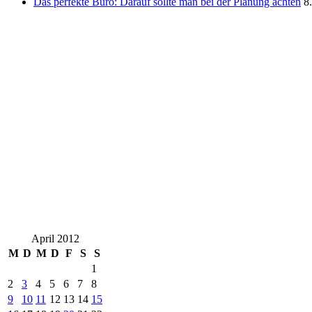
Das perfekte Büro: Darauf sollte man bei der Planung achten
8
April 2012
M
D
M
D
F
S
S
1
2
3
4
5
6
7
8
9
10
11
12
13
14
15