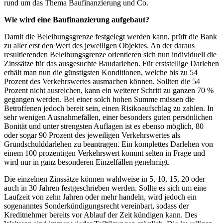
rund um das Thema Baufinanzierung und Co.
Wie wird eine Baufinanzierung aufgebaut?
Damit die Beleihungsgrenze festgelegt werden kann, prüft die Bank
zu aller erst den Wert des jeweiligen Objektes. An der daraus
resultierenden Beleihungsgrenze orientieren sich nun individuell die
Zinssätze für das ausgesuchte Baudarlehen. Für erststellige Darlehen
erhält man nun die günstigsten Konditionen, welche bis zu 54
Prozent des Verkehrswertes ausmachen können. Sollten die 54
Prozent nicht ausreichen, kann ein weiterer Schritt zu ganzen 70 %
gegangen werden. Bei einer solch hohen Summe müssen die
Betroffenen jedoch bereit sein, einen Risikoaufschlag zu zahlen.
In
sehr wenigen Ausnahmefällen, einer besonders guten persönlichen
Bonität und unter strengsten Auflagen ist es ebenso möglich, 80
oder sogar 90 Prozent des jeweiligen Verkehrswertes als
Grundschulddarlehen zu beantragen. Ein komplettes Darlehen von
einem 100 prozentigen Verkehrswert kommt selten in Frage und
wird nur in ganz besonderen Einzelfällen genehmigt.
Die einzelnen Zinssätze können wahlweise in 5, 10, 15, 20 oder
auch in 30 Jahren festgeschrieben werden. Sollte es sich um eine
Laufzeit von zehn Jahren oder mehr handeln, wird jedoch ein
sogenanntes Sonderkündigungsrecht vereinbart, sodass der
Kreditnehmer bereits vor Ablauf der Zeit kündigen kann. Des