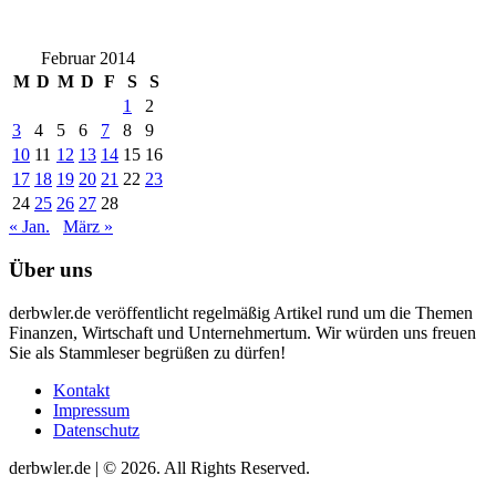
Februar 2014
M
D
M
D
F
S
S
1
2
3
4
5
6
7
8
9
10
11
12
13
14
15
16
17
18
19
20
21
22
23
24
25
26
27
28
« Jan.
März »
Über uns
derbwler.de veröffentlicht regelmäßig Artikel rund um die Themen
Finanzen, Wirtschaft und Unternehmertum. Wir würden uns freuen
Sie als Stammleser begrüßen zu dürfen!
Kontakt
Impressum
Datenschutz
derbwler.de | © 2026. All Rights Reserved.