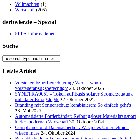
Vollmachten
(1)
Wirtschaft
(205)
derbwler.de – Spezial
SEPA Informationen
Suche
Letzte Artikel
Vorsteuerabzugsberechtigung: Wer ist wann
vorsteuerabzugsberechtigt?
23. Oktober 2025
SYNETRA9051 – Token auf Basis solarer Stromerzeugung
mit klarer Ertragslogik
22. Oktober 2025
Branding mit Sonnenschutz kombinieren: So einfach geht’s
23. Mai 2025
Automatisierte Förderbänder: Reibungsloser Materialtransport
in der modernen Wirtschaft
30. Oktober 2024
Compliance und Datensicherheit: Was jedes Unternehmen
wissen muss
24. Oktober 2024
Betriebliche Krankenversicherung: Ein strategischer Vorteil