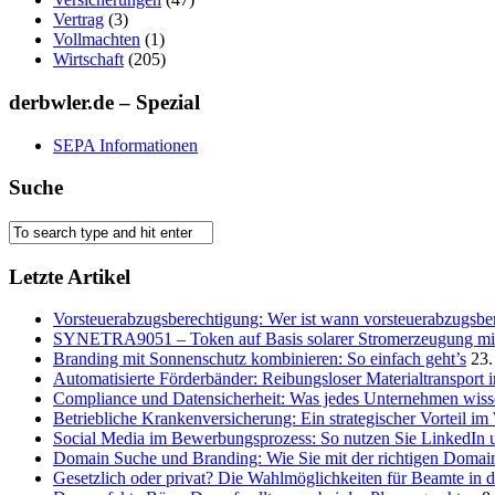
Vertrag
(3)
Vollmachten
(1)
Wirtschaft
(205)
derbwler.de – Spezial
SEPA Informationen
Suche
Letzte Artikel
Vorsteuerabzugsberechtigung: Wer ist wann vorsteuerabzugsber
SYNETRA9051 – Token auf Basis solarer Stromerzeugung mit 
Branding mit Sonnenschutz kombinieren: So einfach geht’s
23.
Automatisierte Förderbänder: Reibungsloser Materialtransport 
Compliance und Datensicherheit: Was jedes Unternehmen wis
Betriebliche Krankenversicherung: Ein strategischer Vorteil i
Social Media im Bewerbungsprozess: So nutzen Sie LinkedIn 
Domain Suche und Branding: Wie Sie mit der richtigen Domain
Gesetzlich oder privat? Die Wahlmöglichkeiten für Beamte in 