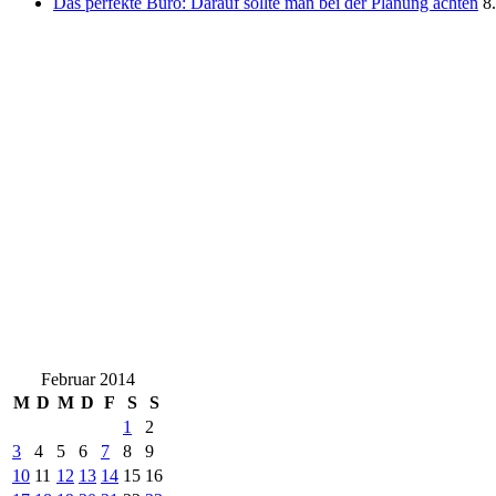
Das perfekte Büro: Darauf sollte man bei der Planung achten
8
Februar 2014
M
D
M
D
F
S
S
1
2
3
4
5
6
7
8
9
10
11
12
13
14
15
16