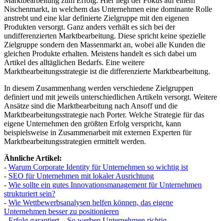
Marktbearbeitung zum Erfolg. Hier liegt der Fokus auf einem
Nischenmarkt, in welchem das Unternehmen eine dominante Rolle
anstrebt und eine klar definierte Zielgruppe mit den eigenen
Produkten versorgt. Ganz anders verhält es sich bei der
undifferenzierten Marktbearbeitung. Diese spricht keine spezielle
Zielgruppe sondern den Massenmarkt an, wobei alle Kunden die
gleichen Produkte erhalten. Meistens handelt es sich dabei um
Artikel des alltäglichen Bedarfs. Eine weitere
Marktbearbeitungsstrategie ist die differenzierte Marktbearbeitung.
In diesem Zusammenhang werden verschiedene Zielgruppen
definiert und mit jeweils unterschiedlichen Artikeln versorgt. Weitere
Ansätze sind die Marktbearbeitung nach Ansoff und die
Marktbearbeitungsstrategie nach Porter. Welche Strategie für das
eigene Unternehmen den größten Erfolg verspricht, kann
beispielsweise in Zusammenarbeit mit externen Experten für
Marktbearbeitungsstrategien ermittelt werden.
Ähnliche Artikel:
-
Warum Corporate Identity für Unternehmen so wichtig ist
-
SEO für Unternehmen mit lokaler Ausrichtung
-
Wie sollte ein gutes Innovationsmanagement für Unternehmen
strukturiert sein?
-
Wie Wettbewerbsanalysen helfen können, das eigene
Unternehmen besser zu positionieren
-
Erfolg garantiert – So werben Unternehmen richtig