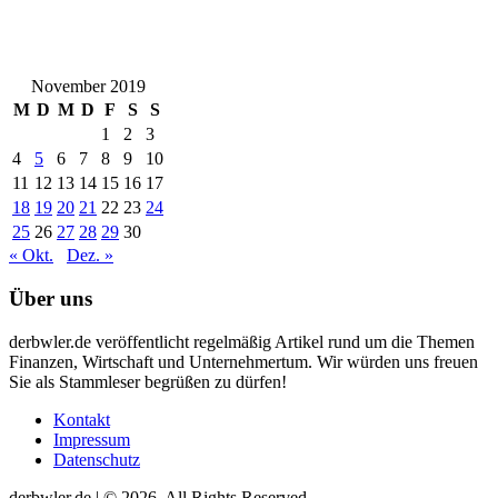
November 2019
M
D
M
D
F
S
S
1
2
3
4
5
6
7
8
9
10
11
12
13
14
15
16
17
18
19
20
21
22
23
24
25
26
27
28
29
30
« Okt.
Dez. »
Über uns
derbwler.de veröffentlicht regelmäßig Artikel rund um die Themen
Finanzen, Wirtschaft und Unternehmertum. Wir würden uns freuen
Sie als Stammleser begrüßen zu dürfen!
Kontakt
Impressum
Datenschutz
derbwler.de | © 2026. All Rights Reserved.