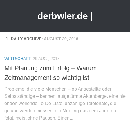
derbwler.de |
DAILY ARCHIVE:
AUGUST 29, 2018
WIRTSCHAFT
29 AUG., 2018
Mit Planung zum Erfolg – Warum
Zeitmanagement so wichtig ist
Probleme, die viele Menschen – ob Angestellte oder
Selbstständige – kennen: aufgetürmte Aktenberge, eine nie
enden wollende To-Do-Liste, unzählige Telefonate, die
geführt werden müssen, ein Meeting das dem anderen
folgt, meist ohne Pausen. Einen...