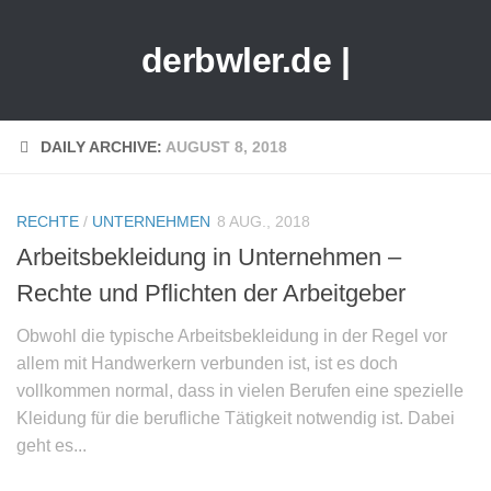
derbwler.de |
DAILY ARCHIVE:
AUGUST 8, 2018
RECHTE
/
UNTERNEHMEN
8 AUG., 2018
Arbeitsbekleidung in Unternehmen –
Rechte und Pflichten der Arbeitgeber
Obwohl die typische Arbeitsbekleidung in der Regel vor
allem mit Handwerkern verbunden ist, ist es doch
vollkommen normal, dass in vielen Berufen eine spezielle
Kleidung für die berufliche Tätigkeit notwendig ist. Dabei
geht es...