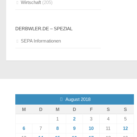
Wirtschaft
(205)
DERBWLER.DE – SPEZIAL
SEPA Informationen
August 2018
M
D
M
D
F
S
S
1
2
3
4
5
6
7
8
9
10
11
12