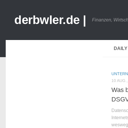
derbwler.de |
Finanzen, Wirtsc
DAILY
UNTER
10 AUG.,
Was b
DSGV
Datensch
Internet
weswege