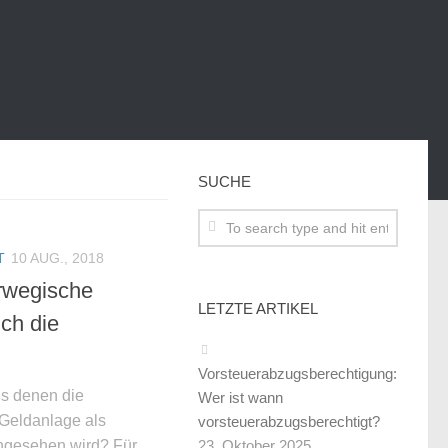
SUCHE
T
10 AUG., 2018
rwegische
LETZTE ARTIKEL
ch die
Vorsteuerabzugsberechtigung:
s denen die
Wer ist wann
Geldanlage als
vorsteuerabzugsberechtigt?
23. Oktober 2025
angesehen wird? Für