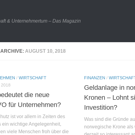
haft & Unternehmertum – Das Magazin
 ARCHIVE:
AUGUST 10, 2018
NEHMEN
/
WIRTSCHAFT
FINANZEN
/
WIRTSCHAF
 2018
Geldanlage in no
edeutet die neue
Kronen – Lohnt si
O für Unternehmen?
Investition?
utz ist vor allem in Zeiten des
Was sind die Gründe au
s ein wichtige Angelegenheit,
norwegische Krone als 
n viele Menschen froh über die
derzeit so interessant 