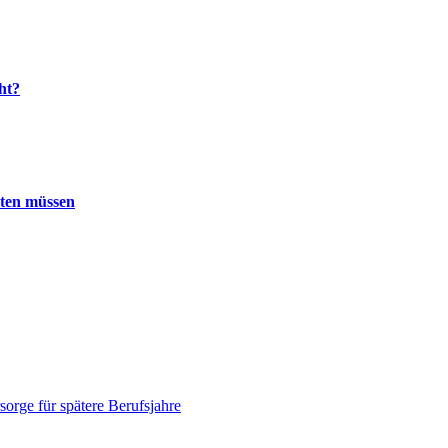
ht?
hten müssen
orge für spätere Berufsjahre