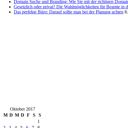
Domain Suche und Branding: Wie Sie mit der richtigen Domain
Gesetzlich oder privat? Die Wahlmöglichkeiten für Beamte in 
Das perfekte Büro: Darauf sollte man bei der Planung achten
8
Oktober 2017
M
D
M
D
F
S
S
1
2
3
4
5
6
7
8