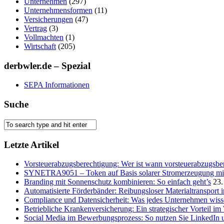
Unternehmen
(297)
Unternehmensformen
(11)
Versicherungen
(47)
Vertrag
(3)
Vollmachten
(1)
Wirtschaft
(205)
derbwler.de – Spezial
SEPA Informationen
Suche
Letzte Artikel
Vorsteuerabzugsberechtigung: Wer ist wann vorsteuerabzugsber
SYNETRA9051 – Token auf Basis solarer Stromerzeugung mit 
Branding mit Sonnenschutz kombinieren: So einfach geht’s
23.
Automatisierte Förderbänder: Reibungsloser Materialtransport 
Compliance und Datensicherheit: Was jedes Unternehmen wis
Betriebliche Krankenversicherung: Ein strategischer Vorteil i
Social Media im Bewerbungsprozess: So nutzen Sie LinkedIn 