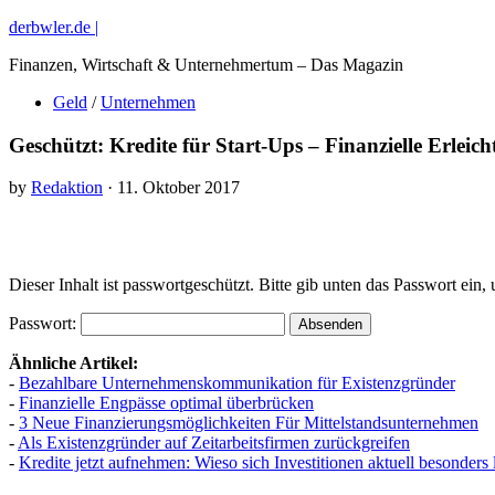
derbwler.de |
Finanzen, Wirtschaft & Unternehmertum – Das Magazin
Geld
/
Unternehmen
Geschützt: Kredite für Start-Ups – Finanzielle Erleic
by
Redaktion
· 11. Oktober 2017
Dieser Inhalt ist passwortgeschützt. Bitte gib unten das Passwort ein
Passwort:
Ähnliche Artikel:
-
Bezahlbare Unternehmenskommunikation für Existenzgründer
-
Finanzielle Engpässe optimal überbrücken
-
3 Neue Finanzierungsmöglichkeiten Für Mittelstandsunternehmen
-
Als Existenzgründer auf Zeitarbeitsfirmen zurückgreifen
-
Kredite jetzt aufnehmen: Wieso sich Investitionen aktuell besonders