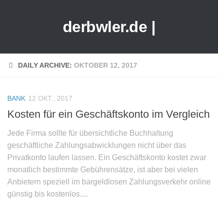
derbwler.de |
DAILY ARCHIVE:
OKTOBER 12, 2017
BANK
12 OKT., 2017
Kosten für ein Geschäftskonto im Vergleich
Jede Firma sollte für übersichtliche Buchhaltung
geschäftliche Zahlungsabwicklungen nicht über das
Privatkonto laufen lassen. Ein Geschäftskonto kostet zwar
monatlich bestimmte Gebührensätze, ist aber bei vielen
Anbietern speziell im bargeldlosen Zahlungsverkehr online
günstig bis kostenlos....