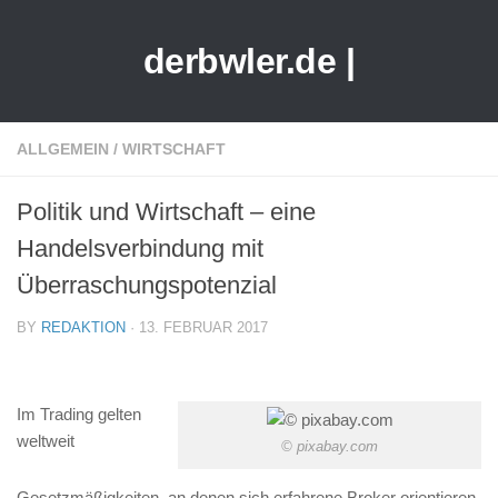
derbwler.de |
ALLGEMEIN
/
WIRTSCHAFT
Politik und Wirtschaft – eine
Handelsverbindung mit
Überraschungspotenzial
BY
REDAKTION
· 13. FEBRUAR 2017
Im Trading gelten
weltweit
© pixabay.com
Gesetzmäßigkeiten, an denen sich erfahrene Broker orientieren.