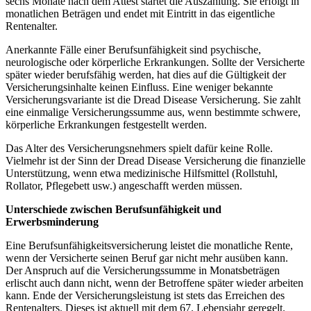
sechs Monate nach dem Attest startet die Auszahlung. Sie erfolgt in
monatlichen Beträgen und endet mit Eintritt in das eigentliche
Rentenalter.
Anerkannte Fälle einer Berufsunfähigkeit sind psychische,
neurologische oder körperliche Erkrankungen. Sollte der Versicherte
später wieder berufsfähig werden, hat dies auf die Gültigkeit der
Versicherungsinhalte keinen Einfluss. Eine weniger bekannte
Versicherungsvariante ist die Dread Disease Versicherung. Sie zahlt
eine einmalige Versicherungssumme aus, wenn bestimmte schwere,
körperliche Erkrankungen festgestellt werden.
Das Alter des Versicherungsnehmers spielt dafür keine Rolle.
Vielmehr ist der Sinn der Dread Disease Versicherung die finanzielle
Unterstützung, wenn etwa medizinische Hilfsmittel (Rollstuhl,
Rollator, Pflegebett usw.) angeschafft werden müssen.
Unterschiede zwischen Berufsunfähigkeit und
Erwerbsminderung
Eine Berufsunfähigkeitsversicherung leistet die monatliche Rente,
wenn der Versicherte seinen Beruf gar nicht mehr ausüben kann.
Der Anspruch auf die Versicherungssumme in Monatsbeträgen
erlischt auch dann nicht, wenn der Betroffene später wieder arbeiten
kann. Ende der Versicherungsleistung ist stets das Erreichen des
Rentenalters. Dieses ist aktuell mit dem 67. Lebensjahr geregelt.