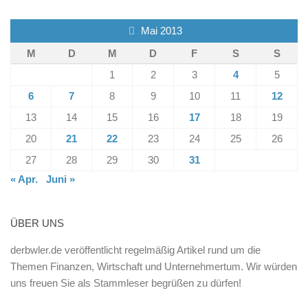
Mai 2013
M
D
M
D
F
S
S
1
2
3
4
5
6
7
8
9
10
11
12
13
14
15
16
17
18
19
20
21
22
23
24
25
26
27
28
29
30
31
« Apr.
Juni »
ÜBER UNS
derbwler.de veröffentlicht regelmäßig Artikel rund um die
Themen Finanzen, Wirtschaft und Unternehmertum. Wir würden
uns freuen Sie als Stammleser begrüßen zu dürfen!