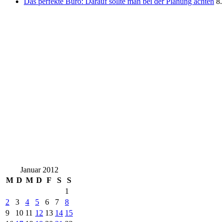
Das perfekte Büro: Darauf sollte man bei der Planung achten
8
Januar 2012
M
D
M
D
F
S
S
1
2
3
4
5
6
7
8
9
10
11
12
13
14
15