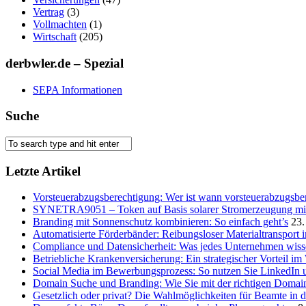
Vertrag
(3)
Vollmachten
(1)
Wirtschaft
(205)
derbwler.de – Spezial
SEPA Informationen
Suche
Letzte Artikel
Vorsteuerabzugsberechtigung: Wer ist wann vorsteuerabzugsber
SYNETRA9051 – Token auf Basis solarer Stromerzeugung mit 
Branding mit Sonnenschutz kombinieren: So einfach geht’s
23.
Automatisierte Förderbänder: Reibungsloser Materialtransport 
Compliance und Datensicherheit: Was jedes Unternehmen wis
Betriebliche Krankenversicherung: Ein strategischer Vorteil i
Social Media im Bewerbungsprozess: So nutzen Sie LinkedIn 
Domain Suche und Branding: Wie Sie mit der richtigen Domain
Gesetzlich oder privat? Die Wahlmöglichkeiten für Beamte in 