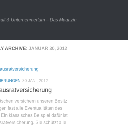
haft & Unternehmertum – Das Magazin
LY ARCHIVE:
JANUAR 30, 2012
HERUNGEN
30 JAN., 2012
ausratversicherung
tschen versichern unseren Besitz
en fast alle Eventualitäten des
Ein klassisches Beispiel dafür ist
ratversicherung. Sie schützt alle