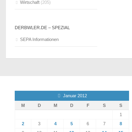
Wirtschaft
(205)
DERBWLER.DE – SPEZIAL
SEPA Informationen
Januar 2012
M
D
M
D
F
S
S
1
2
3
4
5
6
7
8