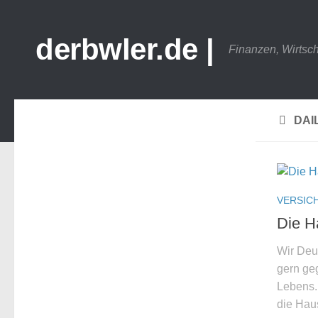
derbwler.de |
Finanzen, Wirtsc
DAI
VERSIC
Die H
Wir Deu
gern geg
Lebens. 
die Haus