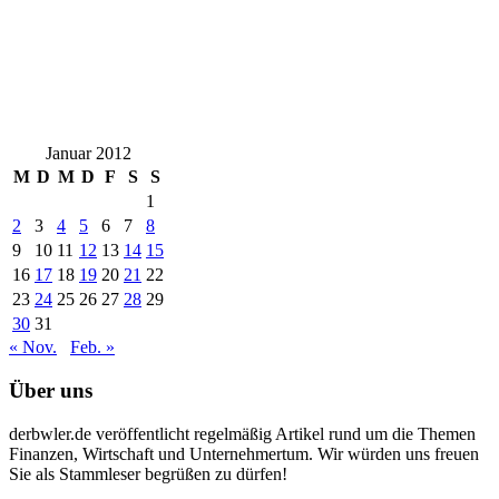
Januar 2012
M
D
M
D
F
S
S
1
2
3
4
5
6
7
8
9
10
11
12
13
14
15
16
17
18
19
20
21
22
23
24
25
26
27
28
29
30
31
« Nov.
Feb. »
Über uns
derbwler.de veröffentlicht regelmäßig Artikel rund um die Themen
Finanzen, Wirtschaft und Unternehmertum. Wir würden uns freuen
Sie als Stammleser begrüßen zu dürfen!