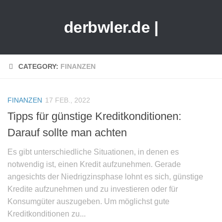
derbwler.de |
CATEGORY:
FINANZEN
FINANZEN
17 FEB., 2022
Tipps für günstige Kreditkonditionen:
Darauf sollte man achten
Es gibt unterschiedliche Situationen, in denen es
notwendig ist, einen Kredit aufzunehmen. Gerade
angesichts der Niedrigzinsphase lohnt es sich, günstige
Kredite aufzunehmen und zu investieren oder für
Konsumgüter auszugeben. Um möglichst gute
Kreditkonditionen zu...