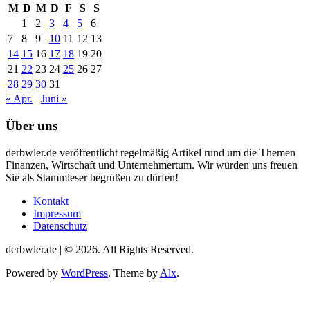
M
D
M
D
F
S
S
1
2
3
4
5
6
7
8
9
10
11
12
13
14
15
16
17
18
19
20
21
22
23
24
25
26
27
28
29
30
31
« Apr.
Juni »
Über uns
derbwler.de veröffentlicht regelmäßig Artikel rund um die Themen
Finanzen, Wirtschaft und Unternehmertum. Wir würden uns freuen
Sie als Stammleser begrüßen zu dürfen!
Kontakt
Impressum
Datenschutz
derbwler.de | © 2026. All Rights Reserved.
Powered by
WordPress
. Theme by
Alx
.