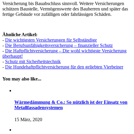
Versicherung bis Bauabschluss sinnvoll. Weitere Versicherungen
schützen Baustelle, Vermögenswerte des Bauherren und später das
fertige Gebäude vor zufälligen oder fahrlässigen Schäden.
Ähnliche Artikel:
-
Die wichtigsten Versicherungen für Selbständige
-
Die Berufsunfähigkeitsversicherung – finanzieller Schutz
-
Die Haftpflichtversicherung – Die wohl wichtigste Versicherung
überhaupt!
-
Schutz mit Sicherheitstechnik
-
Die Hundehaftpflichtversicherung für den geliebten Vierbeiner
You may also like...
Wärmedämmung & Co.: So nützlich ist der Einsatz von
Metallfassadensystemen
15 März, 2020