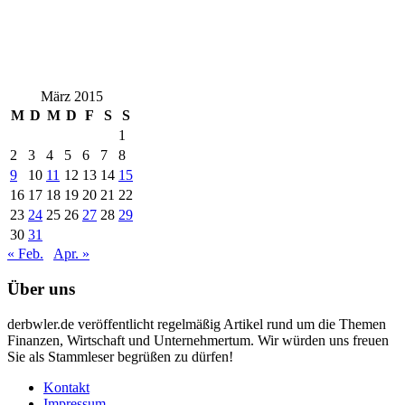
März 2015
M
D
M
D
F
S
S
1
2
3
4
5
6
7
8
9
10
11
12
13
14
15
16
17
18
19
20
21
22
23
24
25
26
27
28
29
30
31
« Feb.
Apr. »
Über uns
derbwler.de veröffentlicht regelmäßig Artikel rund um die Themen
Finanzen, Wirtschaft und Unternehmertum. Wir würden uns freuen
Sie als Stammleser begrüßen zu dürfen!
Kontakt
Impressum