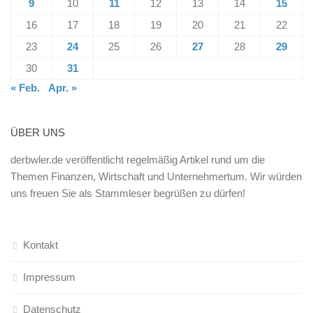
9
10
11
12
13
14
15
16
17
18
19
20
21
22
23
24
25
26
27
28
29
30
31
« Feb.
Apr. »
ÜBER UNS
derbwler.de veröffentlicht regelmäßig Artikel rund um die
Themen Finanzen, Wirtschaft und Unternehmertum. Wir würden
uns freuen Sie als Stammleser begrüßen zu dürfen!
Kontakt
Impressum
Datenschutz