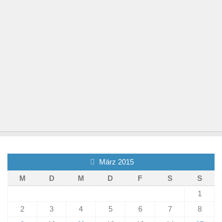
März 2015
M
D
M
D
F
S
S
1
2
3
4
5
6
7
8