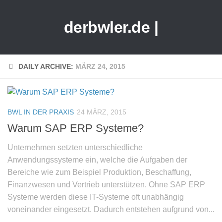
derbwler.de |
DAILY ARCHIVE:
MÄRZ 24, 2015
BWL IN DER PRAXIS
24 MÄRZ, 2015
Warum SAP ERP Systeme?
Unternehmen setzten unterschiedliche
Anwendungssysteme ein, welche die Aufgaben der
Bereiche wie zum Beispiel Produktion, Beschaffung,
Finanzwesen und Vertrieb unterstützen. Ohne SAP ERP
Systeme werden diese IT-Systeme oft unabhängig
voneinander eingesetzt. Dadurch entstehen aufgrund von...