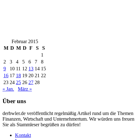
Februar 2015
M
D
M
D
F
S
S
1
2
3
4
5
6
7
8
9
10
11
12
13
14
15
16
17
18
19
20
21
22
23
24
25
26
27
28
« Jan.
März »
Über uns
derbwler.de veröffentlicht regelmäßig Artikel rund um die Themen
Finanzen, Wirtschaft und Unternehmertum. Wir würden uns freuen
Sie als Stammleser begrüßen zu dürfen!
Kontakt