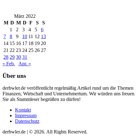
März 2022
M
D
M
D
F
S
S
1
2
3
4
5
6
7
8
9
10
11
12
13
14
15
16
17
18
19
20
21
22
23
24
25
26
27
28
29
30
31
« Feb.
Apr. »
Über uns
derbwler.de veröffentlicht regelmäßig Artikel rund um die Themen
Finanzen, Wirtschaft und Unternehmertum. Wir würden uns freuen
Sie als Stammleser begrüßen zu dürfen!
Kontakt
Impressum
Datenschutz
derbwler.de | © 2026. All Rights Reserved.