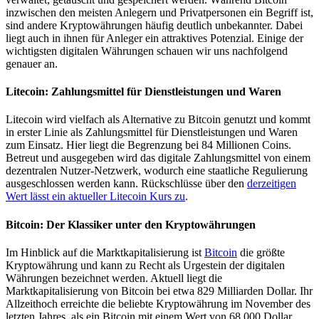
inzwischen den meisten Anlegern und Privatpersonen ein Begriff ist,
sind andere Kryptowährungen häufig deutlich unbekannter. Dabei
liegt auch in ihnen für Anleger ein attraktives Potenzial. Einige der
wichtigsten digitalen Währungen schauen wir uns nachfolgend
genauer an.
Litecoin: Zahlungsmittel für Dienstleistungen und Waren
Litecoin wird vielfach als Alternative zu Bitcoin genutzt und kommt
in erster Linie als Zahlungsmittel für Dienstleistungen und Waren
zum Einsatz. Hier liegt die Begrenzung bei 84 Millionen Coins.
Betreut und ausgegeben wird das digitale Zahlungsmittel von einem
dezentralen Nutzer-Netzwerk, wodurch eine staatliche Regulierung
ausgeschlossen werden kann. Rückschlüsse über den
derzeitigen
Wert lässt ein aktueller Litecoin Kurs zu
.
Bitcoin: Der Klassiker unter den Kryptowährungen
Im Hinblick auf die Marktkapitalisierung ist
Bitcoin
die größte
Kryptowährung und kann zu Recht als Urgestein der digitalen
Währungen bezeichnet werden. Aktuell liegt die
Marktkapitalisierung von Bitcoin bei etwa 829 Milliarden Dollar. Ihr
Allzeithoch erreichte die beliebte Kryptowährung im November des
letzten Jahres, als ein Bitcoin mit einem Wert von 68.000 Dollar