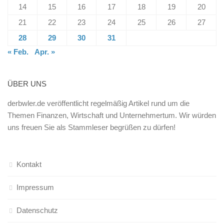
14
15
16
17
18
19
20
21
22
23
24
25
26
27
28
29
30
31
« Feb.
Apr. »
ÜBER UNS
derbwler.de veröffentlicht regelmäßig Artikel rund um die
Themen Finanzen, Wirtschaft und Unternehmertum. Wir würden
uns freuen Sie als Stammleser begrüßen zu dürfen!
Kontakt
Impressum
Datenschutz