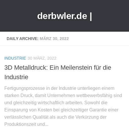
derbwler.de |
DAILY ARCHIVE:
MÄRZ 30, 2022
INDUSTRIE
30 MÄRZ, 2022
3D Metalldruck: Ein Meilenstein für die
Industrie
Fertigungsprozesse in der Industrie unterliegen einem
starken Druck, damit Unternehmen wettbewerbsfähig sind
und gleichzeitig wirtschaftlich arbeiten. Sowohl die
Einsparung von Kosten bei gleichzeitiger Garantie einer
verlässlichen Qualität als auch die Verkürzung der
Produktionszeit und...