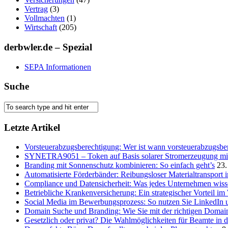
Vertrag
(3)
Vollmachten
(1)
Wirtschaft
(205)
derbwler.de – Spezial
SEPA Informationen
Suche
Letzte Artikel
Vorsteuerabzugsberechtigung: Wer ist wann vorsteuerabzugsber
SYNETRA9051 – Token auf Basis solarer Stromerzeugung mit 
Branding mit Sonnenschutz kombinieren: So einfach geht’s
23.
Automatisierte Förderbänder: Reibungsloser Materialtransport 
Compliance und Datensicherheit: Was jedes Unternehmen wis
Betriebliche Krankenversicherung: Ein strategischer Vorteil i
Social Media im Bewerbungsprozess: So nutzen Sie LinkedIn 
Domain Suche und Branding: Wie Sie mit der richtigen Domain
Gesetzlich oder privat? Die Wahlmöglichkeiten für Beamte in 