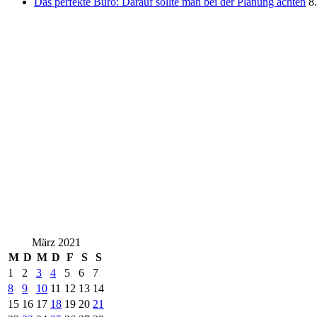
Das perfekte Büro: Darauf sollte man bei der Planung achten
8
März 2021
M
D
M
D
F
S
S
1
2
3
4
5
6
7
8
9
10
11
12
13
14
15
16
17
18
19
20
21