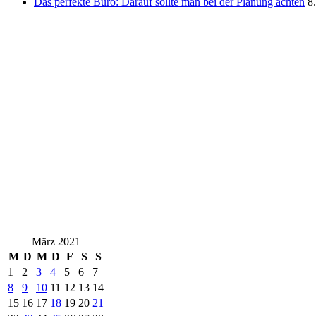
Das perfekte Büro: Darauf sollte man bei der Planung achten
8
März 2021
M
D
M
D
F
S
S
1
2
3
4
5
6
7
8
9
10
11
12
13
14
15
16
17
18
19
20
21