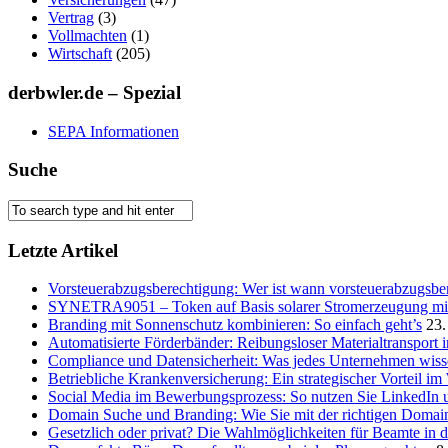
Vertrag
(3)
Vollmachten
(1)
Wirtschaft
(205)
derbwler.de – Spezial
SEPA Informationen
Suche
Letzte Artikel
Vorsteuerabzugsberechtigung: Wer ist wann vorsteuerabzugsber
SYNETRA9051 – Token auf Basis solarer Stromerzeugung mit 
Branding mit Sonnenschutz kombinieren: So einfach geht’s
23.
Automatisierte Förderbänder: Reibungsloser Materialtransport 
Compliance und Datensicherheit: Was jedes Unternehmen wis
Betriebliche Krankenversicherung: Ein strategischer Vorteil i
Social Media im Bewerbungsprozess: So nutzen Sie LinkedIn 
Domain Suche und Branding: Wie Sie mit der richtigen Domain
Gesetzlich oder privat? Die Wahlmöglichkeiten für Beamte in 