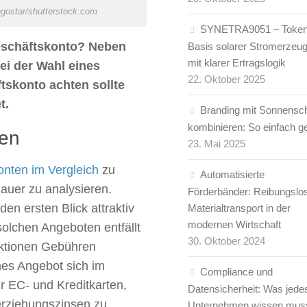
gostar/shutterstock.com
SYNETRA9051 – Token
Geschäftskonto? Neben
Basis solarer Stromerzeu
mit klarer Ertragslogik
ei der Wahl eines
22. Oktober 2025
tskonto achten sollte
t.
Branding mit Sonnensc
kombinieren: So einfach ge
gen
23. Mai 2025
nten im Vergleich
zu
Automatisierte
auer zu analysieren.
Förderbänder: Reibungslo
en ersten Blick attraktiv
Materialtransport in der
modernen Wirtschaft
 solchen Angeboten entfällt
30. Oktober 2024
aktionen Gebühren
es Angebot sich im
Compliance und
ür EC- und Kreditkarten,
Datensicherheit: Was jede
rziehungszinsen zu
Unternehmen wissen mus