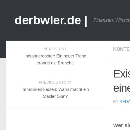
derbwler.de |
Finanzen, Wirtsc
KONTE
NEXT STORY
Industrieroboter: Ein neuer Trend
erobert die Branche
Exi
PREVIOUS STORY
ein
Immobilien kaufen: Wann macht ein
Makler Sinn?
BY
REDA
Wer si