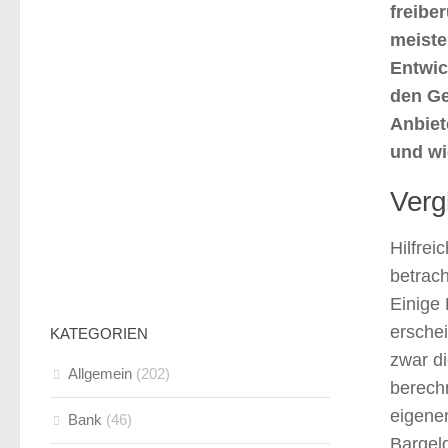
freibe
meiste
Entwic
den Ge
Anbiet
und wi
Verg
Hilfrei
betrach
Einige 
erschei
KATEGORIEN
zwar d
Allgemein
(202)
berech
eigenen
Bank
(46)
Bargel