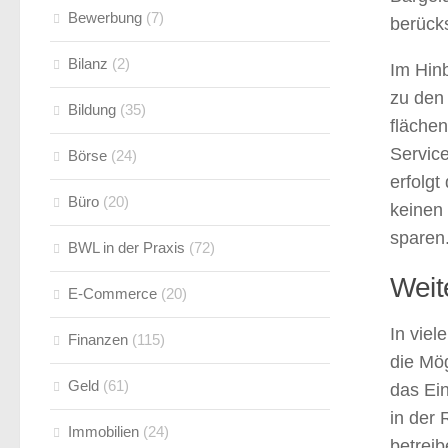
Bewerbung
(7)
berücks
Bilanz
(2)
Im Hinb
zu den 
Bildung
(35)
fläche
Servic
Börse
(24)
erfolg
Büro
(20)
keinen
sparen
BWL in der Praxis
(72)
Weit
E-Commerce
(20)
In viel
Finanzen
(115)
die Mö
Geld
(61)
das Ein
in der 
Immobilien
(24)
betreib