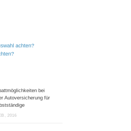
uswahl achten?
chten?
attmöglichkeiten bei
er Autoversicherung für
bstständige
EB., 2016