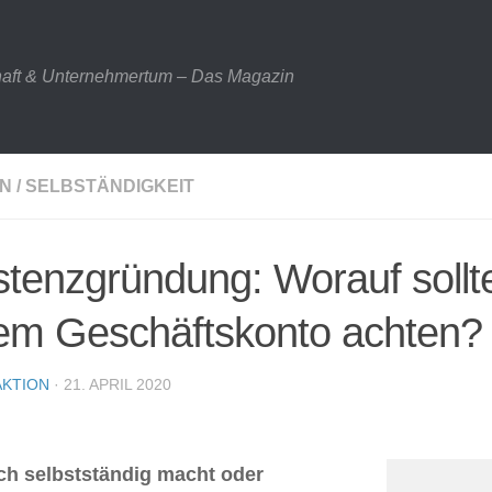
haft & Unternehmertum – Das Magazin
N
/
SELBSTÄNDIGKEIT
stenzgründung: Worauf sollt
em Geschäftskonto achten?
KTION
· 21. APRIL 2020
ch selbstständig macht oder