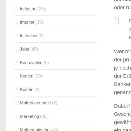
oder r
Industrie
(33)
Internet
(35)
z
Interview
(3)
E
Jobs
(45)
Wer mit
der pr
Kennzahlen
(6)
je nach
der Er
Konten
(10)
Banken
Kosten
(4)
genannt
Makroökonomie
(2)
Dabei h
Geschä
Marketing
(85)
gewährt
Mathematisches
(3)
ein gen