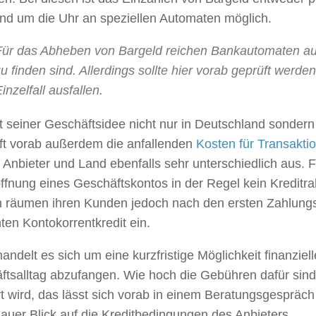
und um die Uhr an speziellen Automaten möglich.
Für das Abheben von Bargeld reichen Bankautomaten aus,
u finden sind. Allerdings sollte hier vorab geprüft werd
inzelfall ausfallen.
 seiner Geschäftsidee nicht nur in Deutschland sondern 
üft vorab außerdem die anfallenden
Kosten für Transakti
 Anbieter und Land ebenfalls sehr unterschiedlich aus. F
öffnung eines Geschäftskontos in der Regel kein Kredit
 räumen ihren Kunden jedoch nach den ersten Zahlung
en Kontokorrentkredit ein.
andelt es sich um eine kurzfristige Möglichkeit finanzie
ftsalltag abzufangen. Wie hoch die Gebühren dafür si
 wird, das lässt sich vorab in einem Beratungsgespräch
auer Blick auf die Kreditbedingungen des Anbieters.