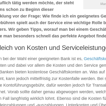
ruflich tätig werden möchte, der steht
Man
ns schon zu Beginn dieser
klung vor der Frage: Wie finde ich ein geeignetes 
bühren spielt auch der Service eine wichtige Rolle b
ers. Wir geben Tipps, worauf man bei einem Geschäf
e man besonders schnell das perfekte Angebot finde
leich von Kosten und Serviceleistun
ch bei der Wahl einer geeigneten Bank ist es,
Geschäftsko
ten und dabei vor allem die Kosten und den Service gen
Banken bieten kostenlose Geschäftskonten an. Was auf d
nt, kann jedoch mittelfristig zur Kostenfalle werden. Bei
ie Kontoführungsgebühr, dafür werden jedoch für Trans
net. Vorab sollte daher genau abgewogen werden, welch
 Fall langfristig wirklich lohnt. Ebenso sind die Kosten f
deinzahlungen und -auszahlungen, Unterkonten und Übe