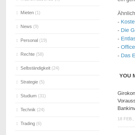
Mieten
(1)
Ähnlich
-
Koste
News
(9)
-
Die G
-
Entla
Personal
(19)
-
Offic
Rechte
(58)
-
Das E
Selbständigkeit
(24)
YOU M
Strategie
(5)
Girokon
Studium
(31)
Voraus
Bankinv
Technik
(24)
18 FEB.,
Trading
(6)