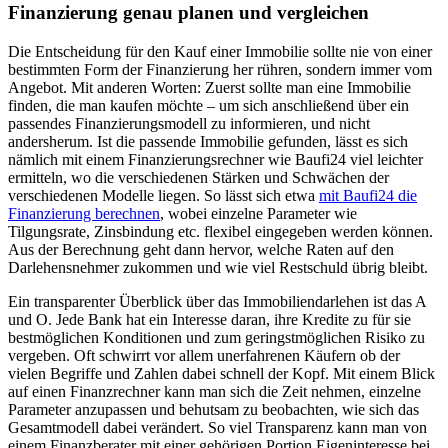
Finanzierung genau planen und vergleichen
Die Entscheidung für den Kauf einer Immobilie sollte nie von einer
bestimmten Form der Finanzierung her rühren, sondern immer vom
Angebot. Mit anderen Worten: Zuerst sollte man eine Immobilie
finden, die man kaufen möchte – um sich anschließend über ein
passendes Finanzierungsmodell zu informieren, und nicht
andersherum. Ist die passende Immobilie gefunden, lässt es sich
nämlich mit einem Finanzierungsrechner wie Baufi24 viel leichter
ermitteln, wo die verschiedenen Stärken und Schwächen der
verschiedenen Modelle liegen. So lässt sich etwa
mit Baufi24 die
Finanzierung berechnen
, wobei einzelne Parameter wie
Tilgungsrate, Zinsbindung etc. flexibel eingegeben werden können.
Aus der Berechnung geht dann hervor, welche Raten auf den
Darlehensnehmer zukommen und wie viel Restschuld übrig bleibt.
Ein transparenter Überblick über das Immobiliendarlehen ist das A
und O. Jede Bank hat ein Interesse daran, ihre Kredite zu für sie
bestmöglichen Konditionen und zum geringstmöglichen Risiko zu
vergeben. Oft schwirrt vor allem unerfahrenen Käufern ob der
vielen Begriffe und Zahlen dabei schnell der Kopf. Mit einem Blick
auf einen Finanzrechner kann man sich die Zeit nehmen, einzelne
Parameter anzupassen und behutsam zu beobachten, wie sich das
Gesamtmodell dabei verändert. So viel Transparenz kann man von
einem Finanzberater mit einer gehörigen Portion Eigeninteresse bei