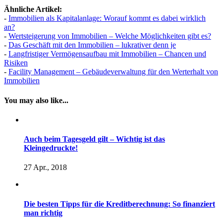
Ähnliche Artikel:
-
Immobilien als Kapitalanlage: Worauf kommt es dabei wirklich
an?
-
Wertsteigerung von Immobilien – Welche Möglichkeiten gibt es?
-
Das Geschäft mit den Immobilien – lukrativer denn je
-
Langfristiger Vermögensaufbau mit Immobilien – Chancen und
Risiken
-
Facility Management – Gebäudeverwaltung für den Werterhalt von
Immobilien
You may also like...
Auch beim Tagesgeld gilt – Wichtig ist das
Kleingedruckte!
27 Apr., 2018
Die besten Tipps für die Kreditberechnung: So finanziert
man richtig