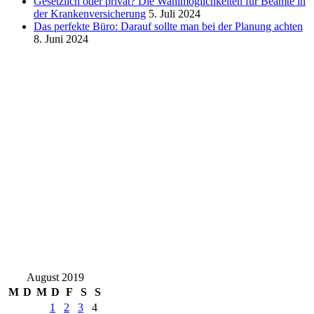
Gesetzlich oder privat? Die Wahlmöglichkeiten für Beamte in
der Krankenversicherung
5. Juli 2024
Das perfekte Büro: Darauf sollte man bei der Planung achten
8. Juni 2024
August 2019
M
D
M
D
F
S
S
1
2
3
4