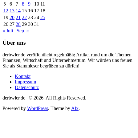
5
6
7
8
9
10
11
12
13
14
15
16
17
18
19
20
21
22
23
24
25
26
27
28
29
30
31
« Juli
Sep. »
Über uns
derbwler.de veröffentlicht regelmäßig Artikel rund um die Themen
Finanzen, Wirtschaft und Unternehmertum. Wir würden uns freuen
Sie als Stammleser begrüßen zu dürfen!
Kontakt
Impressum
Datenschutz
derbwler.de | © 2026. All Rights Reserved.
Powered by
WordPress
. Theme by
Alx
.